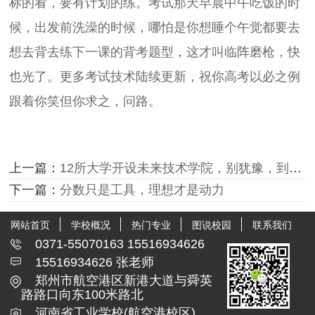
标的看，要有计划的练。考试那天早晨中午吃饭的时
候，出发前洗澡的时候，哪怕是你想睡个午觉都要去
想去背去练下一课的背考题型，这才叫临阵磨枪，快
也光了。更多考试技术陆续更新，祝你高考以必之例
跟着你笑但你求之，问路。
上一篇：
12所大学开设未来技术学院，别犹豫，到时候就报它
下一篇：
分数只是工具，理想才是动力
网站首页
学校概况
热门专业
图说校园
联系我们
0371-55070163 15516934626
15516934626 张老师
郑州市航空港区新港大道与舜英
路路口向东100米路北
河南省工业学校(航空港校区)