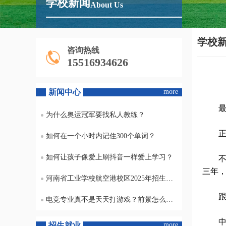
学校新闻
About Us
学校
咨询热线
15516934626
新闻中心
more
最近
为什么奥运冠军要找私人教练？
正确
如何在一个小时内记住300个单词？
如何让孩子像爱上刷抖音一样爱上学习？
不是
三年
河南省工业学校航空港校区2025年招生专业及收费标准
跟技
电竞专业真不是天天打游戏？前景怎么样？
中专
招生就业
more