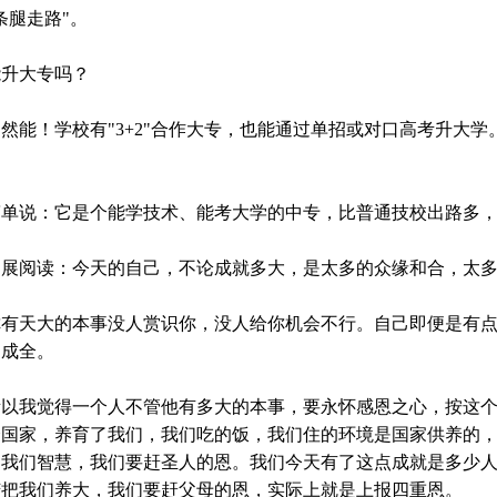
条腿走路"。
大专吗？
能！学校有"3+2"合作大专，也能通过单招或对口高考升大学
。
说：它是个能学技术、能考大学的中专，比普通技校出路多，
阅读：今天的自己，不论成就多大，是太多的众缘和合，太多
天大的本事没人赏识你，没人给你机会不行。自己即便是有点
的成全。
我觉得一个人不管他有多大的本事，要永怀感恩之心，按这个
个国家，养育了我们，我们吃的饭，我们住的环境是国家供养的
了我们智慧，我们要赶圣人的恩。我们今天有了这点成就是多少
苦把我们养大，我们要赶父母的恩，实际上就是上报四重恩。