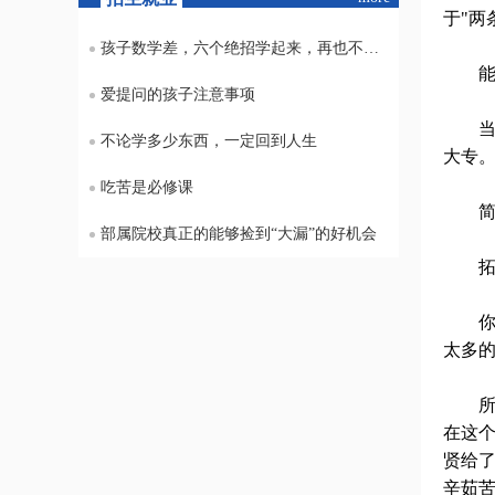
于"两
孩子数学差，六个绝招学起来，再也不怕不及格
能升
爱提问的孩子注意事项
当然
不论学多少东西，一定回到人生
大专
吃苦是必修课
简单
部属院校真正的能够捡到“大漏”的好机会
拓展
你有
太多
所以
在这
贤给
辛茹