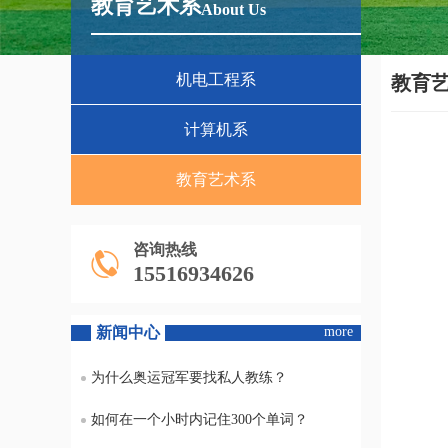
教育艺术系
About Us
机电工程系
教育
计算机系
教育艺术系
咨询热线
15516934626
新闻中心
more
为什么奥运冠军要找私人教练？
如何在一个小时内记住300个单词？