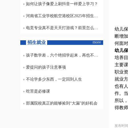
如何让孩子像爱上刷抖音一样爱上学习？
河南省工业学校航空港校区2025年招生专业及收费标准
电竞专业真不是天天打游戏？前景怎么样？
幼儿
断增
招生就业
more
何面
幼儿
孩子数学差，六个绝招学起来，再也不怕不及格
培养
主要
爱提问的孩子注意事项
职业
就业
不论学多少东西，一定回到人生
也有
吃苦是必修课
作。
所以
部属院校真正的能够捡到“大漏”的好机会
得教
发布时间：2