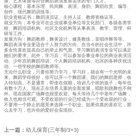
操、艺术体操等符合舞蹈表演发展需求的专门人才。
核心课程：基本乐理、民间舞、表演、身韵、舞蹈欣赏、编导、
创作、现代舞蹈训练等。
职业资格证书：舞蹈演员证、主持人证、教师资格证等。
就业方向：本专业可在企业或事业单位等文化部门、各级各类学
校、舞蹈培训机构、社区文化机构等从事表演、教学、管理、科
研等工作。
发展方向：舞蹈教师，舞美设计，健美教练，音唱伴舞等等。
舞蹈表演专业更适合个人努力的方向。在当今的社会生活中，许
多女性喜欢提高自己的举止和气质。学习舞蹈表演专业可以满足
她们的要求。此外，学习后，可以参加企事业单位的商业表演活
动、少年宫的舞蹈培训、个人舞蹈培训机构、社区的各种庆祝活
动、一些学校的舞蹈教师等。
无论什么职业，只要你努力学习，学习好，就会有一个光明的未
来。舞蹈学得很好，你可以开一个舞蹈课。我们的舞蹈老师，收
入特别高。不是通常，即使在假期，培训几个班的孩子，每年也
有数十万人。现在正在培养儿童的全面发展，唱歌和跳舞也不例
外。现在国家广场舞也很受欢迎。每天等待几个中老年广场舞，
收入也相当可观。不受欢迎的行业已经成为一个受欢迎的行业，
不要用一个静止的愿景来选择一个职业。如果你真的喜欢它，那
么去学习，也许你的爱好会实现你。
上一篇：
幼儿保育(三年制/3+3)